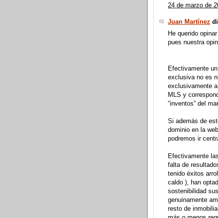
24 de marzo de 2
Juan Martínez
di
He querido opinar
pues nuestra opin
Efectivamente un
exclusiva no es n
exclusivamente a
MLS y correspond
“inventos” del ma
Si además de esto
dominio en la web
podremos ir centr
Efectivamente las
falta de resultad
tenido éxitos arr
caldo ), han opta
sostenibilidad sus
genuinamente amer
resto de inmobilia
más o menos regul