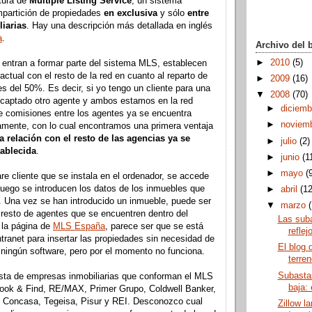
tura de
Múltiple Listing Service
, un sistema
partición de propiedades
en exclusiva
y sólo
entre
iarias
. Hay una descripción más detallada en inglés
a
.
Archivo del 
►
2010
(5)
 entran a formar parte del sistema MLS, establecen
actual con el resto de la red en cuanto al reparto de
►
2009
(16)
s del 50%. Es decir, si yo tengo un cliente para una
▼
2008
(70)
 captado otro agente y ambos estamos en la red
►
diciem
e comisiones entre los agentes ya se encuentra
►
noviem
amente, con lo cual encontramos una primera ventaja
la relación con el resto de las agencias ya se
►
julio
(2)
tablecida
.
►
junio
(1
►
mayo
(
e cliente que se instala en el ordenador, se accede
luego se introducen los datos de los inmuebles que
►
abril
(12
. Una vez se han introducido un inmueble, puede ser
▼
marzo
 resto de agentes que se encuentren dentro del
Las suba
la página de
MLS España
, parece ser que se está
reflej
ntranet para insertar las propiedades sin necesidad de
El blog 
r ningún software, pero por el momento no funciona.
terre
Subastas
ista de empresas inmobiliarias que conforman el MLS
baja:
ook & Find, RE/MAX, Primer Grupo, Coldwell Banker,
Concasa, Tegeisa, Pisur y REI. Desconozco cual
Zillow l