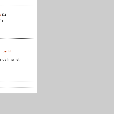
os
(1)
(1)
 perfil
s de Internet