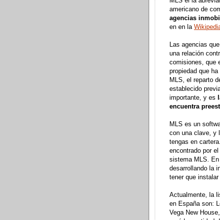
MLS el la abrevia
americano de com
agencias inmobil
en en la
Wikipedi
Las agencias que
una relación contr
comisiones, que e
propiedad que ha
MLS, el reparto d
establecido previ
importante, y es
encuentra prees
MLS es un softwar
con una clave, y 
tengas en cartera
encontrado por el
sistema MLS. En 
desarrollando la i
tener que instala
Actualmente, la l
en España son: L
Vega New House, 