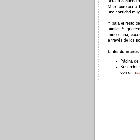
será la cantidad 
MLS, pero por el 
una cantidad muy
Y para el resto d
similar. Si quere
inmobiliaria, pod
a través de los p
Links de interés
:
Página de
Buscador d
con un
ma