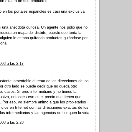
ción exacta de sus productos.
o en los portales españoles es casi una exclusiva
 una anécdota curiosa. Un agente nos pidió que no
quiera un mapa del distrito, puesto que tenía la
alguien le estaba quitando productos guiándose por
zona.
008 a las 2:17
stante lamentable el tema de las direcciones de los
or otro lado se puede decir que no queda otro
 casos. Si eres intermediario y no tienes la
usiva, entonces ese es el precio que tienen que
s. Por eso, yo siempre animo a que los propietarios
ncios en Internet con las direcciones exactas de los
los intermediarios y las agencias se busquen la vida.
008 a las 2:28