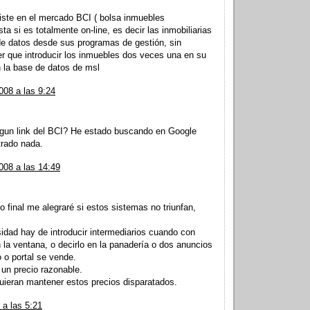
iste en el mercado BCI ( bolsa inmuebles
ta si es totalmente on-line, es decir las inmobiliarias
e datos desde sus programas de gestión, sin
r que introducir los inmuebles dos veces una en su
n la base de datos de msl
008 a las 9:24
lgun link del BCI? He estado buscando en Google
trado nada.
008 a las 14:49
 final me alegraré si estos sistemas no triunfan,
dad hay de introducir intermediarios cuando con
n la ventana, o decirlo en la panadería o dos anuncios
o o portal se vende.
 un precio razonable.
uieran mantener estos precios disparatados.
 a las 5:21