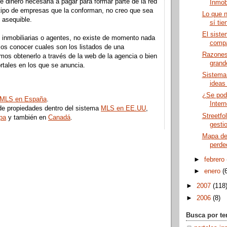
de dinero necesaria a pagar para formar parte de la red
Inmobi
tipo de empresas que la conforman, no creo que sea
Lo que n
 asequible.
sí ti
El sist
e inmobiliarias o agentes, no existe de momento nada
compa
mos conocer cuales son los listados de una
Razones 
emos obtenerlo a través de la web de la agencia o bien
grande
ortales en los que se anuncia.
Sistema 
ideas 
¿Se pod
MLS en España
.
Intern
e propiedades dentro del sistema
MLS en EE.UU
,
Streetfo
pa
y también en
Canadá
.
gestio
Mapa de
perde
►
febrero
►
enero
(
►
2007
(118
►
2006
(8)
Busca por t