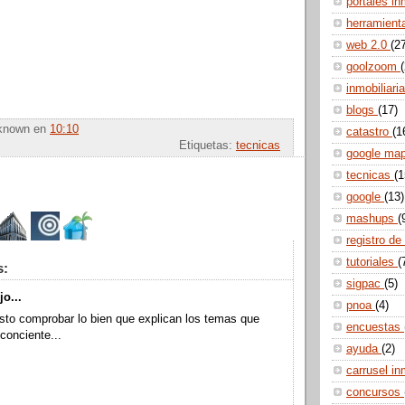
portales in
herramien
web 2.0
(2
goolzoom
inmobiliari
blogs
(17)
known
en
10:10
catastro
(1
Etiquetas:
tecnicas
google ma
tecnicas
(1
google
(13)
mashups
(
registro de
tutoriales
(
s:
sigpac
(5)
jo...
pnoa
(4)
sto comprobar lo bien que explican los temas que
encuestas
conciente...
ayuda
(2)
carrusel in
concursos