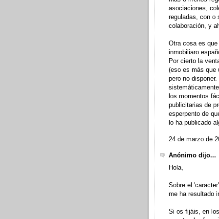
asociaciones, col
reguladas, con o 
colaboración, y a
Otra cosa es que 
inmobiliaro españ
Por cierto la ven
(eso es más que u
pero no disponer.
sistemáticamente 
los momentos fác
publicitarias de 
esperpento de que
lo ha publicado al
24 de marzo de 2
Anónimo dijo...
Hola,
Sobre el 'caracte
me ha resultado i
Si os fijáis, en l