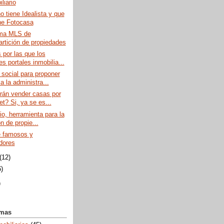
liario
o tiene Idealista y que
ene Fotocasa
ema MLS de
rtición de propiedades
por las que los
s portales inmobilia...
social para proponer
a la administra...
rán vender casas por
et? Si, ya se es...
lio, herramienta para la
n de propie...
 famosos y
dores
(12)
6)
)
emas