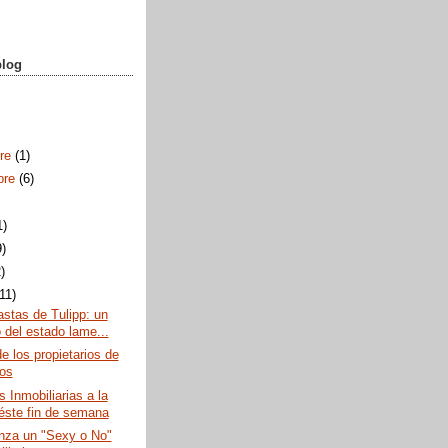
blog
bre
(1)
bre
(6)
1)
9)
)
(11)
stas de Tulipp: un
o del estado lame...
de los propietarios de
nos
 Inmobiliarias a la
 éste fin de semana
anza un "Sexy o No"