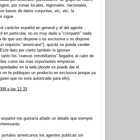
egios, por zonas locales, regionales, nacionales,
sin bases de datos conjuntas, etc, etc, la
hí sigue.
el carácter español en general y el del agente
ol en particular, no es muy dado a “compartir” nada.
ta de que uno dispone o es exclusiva o no dispone
n requisito “americano”), quizás se pueda vender
 Este dato por cierto también lo ignoran
tanto los “nuevos inmobiliarios” llegados al calor de
iles como las más importantes empresas
propiedades en la web,(donde se puede dar el
 no te publiquen un producto en exclusiva porque ya
guien que no está autorizado para ello).
008 a las 12:33
r' español me gustaría añadir un detalle que siempre
mteresante.
os portales americanos los agentes publican sin