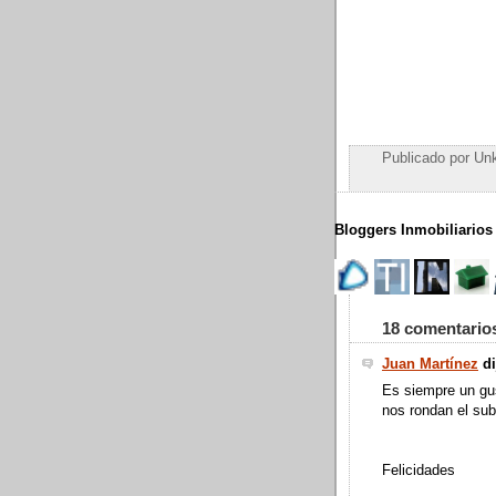
Publicado por
Un
Bloggers Inmobiliarios
18 comentario
Juan Martínez
di
Es siempre un gu
nos rondan el sub
Felicidades