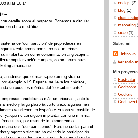
goolgis
(2)
008 a las 10:14
blog
(1)
jo...
clasificad
 con detalle sobre el respecto. Ponemos a circular
marketing
ión en el río mediático:
siose
(1)
 sistema de “compartición” de propiedades en
Sobre mi
ingún invento americano si no nos referimos
Unknown
 su implantación como denominación anglosajona
iente popularización europea, como tantos otros
Ver todo mi
rketing americano.
Mis proyecto
, añadimos que el más rápido en registrar un
Posteator
 por ejemplo MLS España, se lleva los créditos,
Goolzoom
ando un poco los méritos del “descubrimiento”.
GoolGis
 empresas inmobiliarias más americanas , ante la
GoolInvent
os a medio y largo plazo (a corto plazo algunas han
olladores vendiendo en España y Europa su pastilla de
do, ya que no consiguen implantar con una mínima
 franquicias, por tratar de implantar como
icano sus “comparticiones”. Pero no cuela, para el
rias y agentes siempre ha existido la participación
ada por acuerdos, particulares, de grupo de redes,