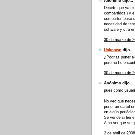
Anónimo dijo...
Decirte que ya ex
compartidos ) y es
comparten base d
necesidad de tene
software y otra e
30 de marzo de 2
Unknown
dijo...
¿Podrias poner a
pero no he encon
30 de marzo de 2
Anónimo dijo...
pues como usuario
No veo que necesi
poner un cartel e
en algún periódic
Se vende si tiene
A no ser que se q
2 de abril de 2008