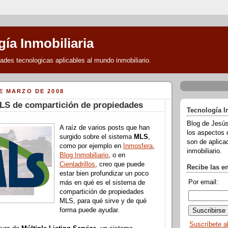
ía Inmobiliaria
des tecnologicas aplicables al mundo inmobiliario.
E MARZO DE 2008
LS de compartición de propiedades
Tecnología I
Blog de Jesús
A raíz de varios posts que han
los aspectos 
surgido sobre el sistema
MLS
,
son de aplicac
como por ejemplo en
Inmosfera
,
inmobiliario.
Blog Inmobiliario
, o en
Cienladrillos
, creo que puede
Recibe las e
estar bien profundizar un poco
Por email:
más en qué es el sistema de
compartición de propiedades
MLS, para qué sirve y de qué
forma puede ayudar.
Suscríbete a