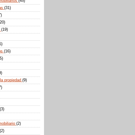
mobiliarios
(45)
tas
(31)
7)
(20)
a
(19)
6)
ps
(16)
5)
9)
 la propiedad
(9)
7)
(3)
mobiliario
(2)
(2)