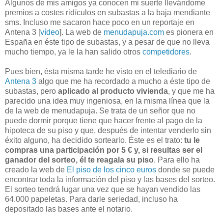
Algunos de mis amigos ya conocen mi suerte llevándome
premios a costes ridículos en subastas a la baja
mendiante
sms
. Incluso me sacaron hace poco en un reportaje en
Antena 3 [
vídeo
]. La
web
de
menudapuja
.
com
es pionera en
España en éste tipo de subastas, y a pesar de que no lleva
mucho tiempo, ya le la han salido otros
competidores
.
Pues bien, ésta misma tarde he visto en el telediario de
Antena 3
algo que me ha recordado a mucho a éste tipo de
subastas, pero
aplicado al producto vivienda
, y que me ha
parecido una idea muy ingeniosa, en la misma línea que la
de la
web
de
menudapuja
. Se trata de un señor que no
puede dormir porque tiene que hacer frente al pago de la
hipoteca de su piso y que, después de intentar venderlo sin
éxito alguno, ha decidido
sortearlo
. Éste es el trato:
tu le
compras una participación por 5 € y, si resultas ser el
ganador del sorteo, él te reagala su piso
. Para ello ha
creado la
web
de
El piso de los cinco euros
donde se puede
encontrar toda la información del piso y las bases del sorteo.
El sorteo tendrá lugar una vez que se hayan vendido las
64.000 papeletas. Para darle seriedad, incluso ha
depositado las bases ante el notario.