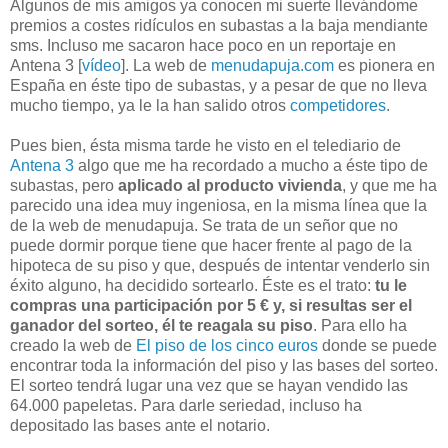
Algunos de mis amigos ya conocen mi suerte llevándome
premios a costes ridículos en subastas a la baja
mendiante
sms
. Incluso me sacaron hace poco en un reportaje en
Antena 3 [
vídeo
]. La
web
de
menudapuja
.
com
es pionera en
España en éste tipo de subastas, y a pesar de que no lleva
mucho tiempo, ya le la han salido otros
competidores
.
Pues bien, ésta misma tarde he visto en el telediario de
Antena 3
algo que me ha recordado a mucho a éste tipo de
subastas, pero
aplicado al producto vivienda
, y que me ha
parecido una idea muy ingeniosa, en la misma línea que la
de la
web
de
menudapuja
. Se trata de un señor que no
puede dormir porque tiene que hacer frente al pago de la
hipoteca de su piso y que, después de intentar venderlo sin
éxito alguno, ha decidido
sortearlo
. Éste es el trato:
tu le
compras una participación por 5 € y, si resultas ser el
ganador del sorteo, él te reagala su piso
. Para ello ha
creado la
web
de
El piso de los cinco euros
donde se puede
encontrar toda la información del piso y las bases del sorteo.
El sorteo tendrá lugar una vez que se hayan vendido las
64.000 papeletas. Para darle seriedad, incluso ha
depositado las bases ante el notario.