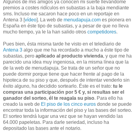
Algunos de mis amigos ya conocen mi suerte llevándome
premios a costes ridículos en subastas a la baja
mendiante
sms
. Incluso me sacaron hace poco en un reportaje en
Antena 3 [
vídeo
]. La
web
de
menudapuja
.
com
es pionera en
España en éste tipo de subastas, y a pesar de que no lleva
mucho tiempo, ya le la han salido otros
competidores
.
Pues bien, ésta misma tarde he visto en el telediario de
Antena 3
algo que me ha recordado a mucho a éste tipo de
subastas, pero
aplicado al producto vivienda
, y que me ha
parecido una idea muy ingeniosa, en la misma línea que la
de la
web
de
menudapuja
. Se trata de un señor que no
puede dormir porque tiene que hacer frente al pago de la
hipoteca de su piso y que, después de intentar venderlo sin
éxito alguno, ha decidido
sortearlo
. Éste es el trato:
tu le
compras una participación por 5 € y, si resultas ser el
ganador del sorteo, él te reagala su piso
. Para ello ha
creado la
web
de
El piso de los cinco euros
donde se puede
encontrar toda la información del piso y las bases del sorteo.
El sorteo tendrá lugar una vez que se hayan vendido las
64.000 papeletas. Para darle seriedad, incluso ha
depositado las bases ante el notario.