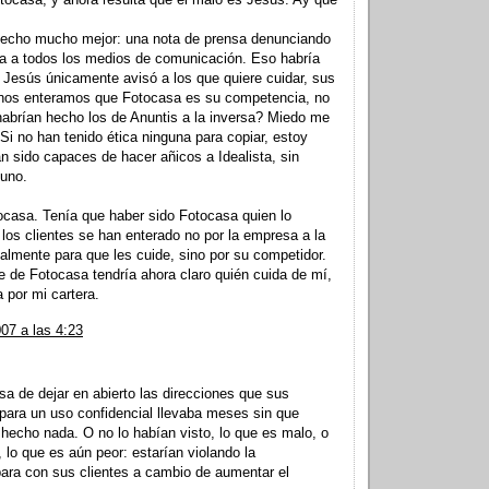
hecho mucho mejor: una nota de prensa denunciando
da a todos los medios de comunicación. Eso habría
 Jesús únicamente avisó a los que quiere cuidar, sus
i nos enteramos que Fotocasa es su competencia, no
brían hecho los de Anuntis a la inversa? Miedo me
 Si no han tenido ética ninguna para copiar, estoy
n sido capaces de hacer añicos a Idealista, sin
guno.
tocasa. Tenía que haber sido Fotocasa quien lo
 los clientes se han enterado no por la empresa a la
lmente para que les cuide, sino por su competidor.
te de Fotocasa tendría ahora claro quién cuida de mí,
 por mi cartera.
07 a las 4:23
asa de dejar en abierto las direcciones que sus
 para un uso confidencial llevaba meses sin que
hecho nada. O no lo habían visto, lo que es malo, o
, lo que es aún peor: estarían violando la
para con sus clientes a cambio de aumentar el