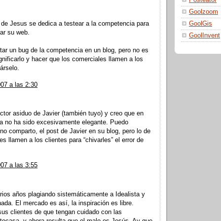
Posteator
Goolzoom
o de Jesus se dedica a testear a la competencia para
GoolGis
ar su web.
GoolInvent
tar un bug de la competencia en un blog, pero no es
ificarlo y hacer que los comerciales llamen a los
árselo.
07 a las 2:30
ctor asiduo de Javier (también tuyo) y creo que en
ta no ha sido excesivamente elegante. Puedo
no comparto, el post de Javier en su blog, pero lo de
s llamen a los clientes para “chivarles” el error de
07 a las 3:55
rios años plagiando sistemáticamente a Idealista y
ada. El mercado es así, la inspiración es libre.
 sus clientes de que tengan cuidado con las
tocasa, y ahora resulta que el malo es Jesús. Ay que