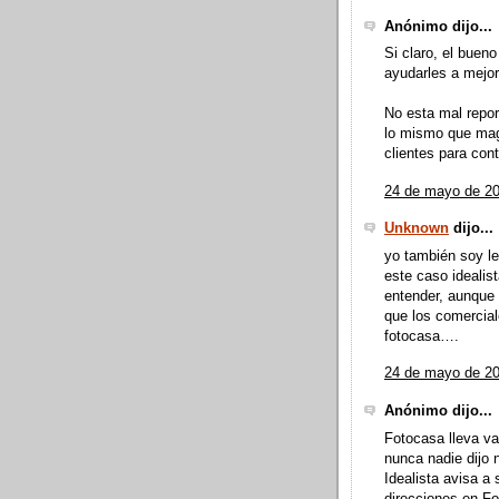
Anónimo dijo...
Si claro, el buen
ayudarles a mejor
No esta mal repor
lo mismo que magn
clientes para cont
24 de mayo de 20
Unknown
dijo...
yo también soy le
este caso idealis
entender, aunque 
que los comerciale
fotocasa….
24 de mayo de 20
Anónimo dijo...
Fotocasa lleva va
nunca nadie dijo n
Idealista avisa a
direcciones en Fo