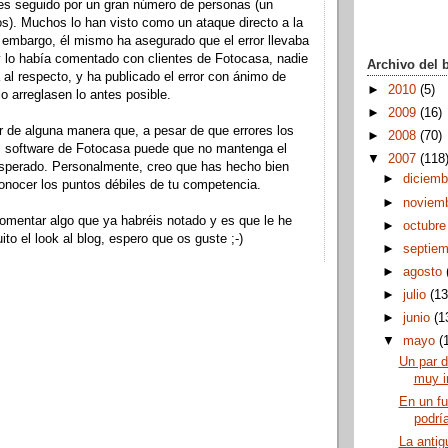
es seguido por un gran número de personas (un
ros). Muchos lo han visto como un ataque directo a la
embargo, él mismo ha asegurado que el error llevaba
 lo había comentado con clientes de
Fotocasa
, nadie
Archivo del 
al respecto, y ha publicado el error con ánimo de
►
2010
(5)
o arreglasen lo antes posible.
►
2009
(16)
r de alguna manera que, a pesar de que errores los
►
2008
(70)
l software de
Fotocasa
puede que no mantenga el
▼
2007
(118
esperado.
Personalmente
, creo que has hecho bien
►
diciem
onocer los puntos débiles de tu competencia.
►
noviem
omentar algo que ya habréis notado y es que le he
►
octubr
to el look al blog, espero que os guste ;-)
►
septie
►
agosto
►
julio
(13
►
junio
(1
▼
mayo
(
Un par d
muy i
En un fu
podría
La antig