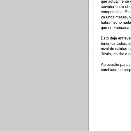
que actualmente 
servidor entre ot
competencia. Sin 
ya unos meses, y
había hecho nada 
que en
Fotocasa
l
Esto deja entreve
tenemos todos, e
nivel de calidad 
Jesús, en dar a c
Aprovecho para c
cambiado un poqui