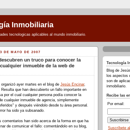
ía Inmobiliaria
des tecnologicas aplicables al mundo inmobiliario.
3 DE MAYO DE 2007
 descubren un truco para conocer la
Tecnología I
 cualquier inmueble de la web de
Blog de Jesús
los aspectos 
son de aplicac
 organizó ayer martes en el blog de
Jesús Encinar
,
inmobiliario.
. Resulta que han descubierto un fallo importante en
sa
por el cual cualquier persona podía conocer la
Recibe las e
de cualquier inmueble de agencia, simplemente
Por email:
eferidos" y después viéndolo desde tu área personal.
rror ha sido ya subsanado.
os comentarios han sido acerca de la forma en que ha
nar de comunicar el fallo: comentándolo en su blog,
Suscríbete a