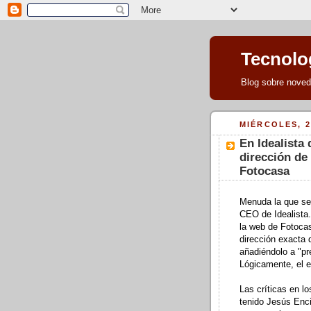
Tecnolog
Blog sobre noveda
MIÉRCOLES, 2
En Idealista
dirección de
Fotocasa
Menuda la que se
CEO
de Idealista
la
web
de
Fotoca
dirección exacta 
añadiéndolo a "pr
Lógicamente, el e
Las críticas en l
tenido Jesús Enci