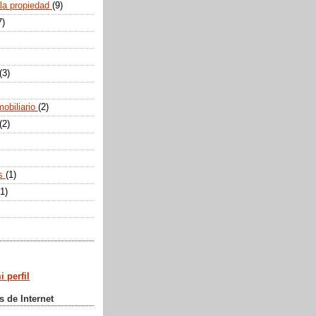
 la propiedad
(9)
7)
(3)
mobiliario
(2)
(2)
os
(1)
(1)
 perfil
s de Internet