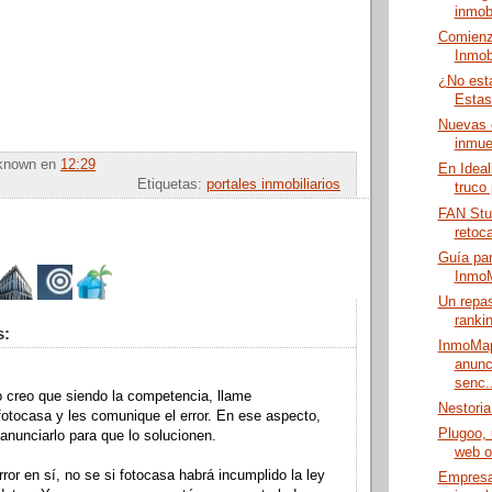
inmobi
Comienz
Inmobi
¿No est
Estas
Nuevas 
inmueb
known
en
12:29
En Ideal
Etiquetas:
portales inmobiliarios
truco 
FAN Stud
retoc
Guía par
Inmo
Un repas
rankin
s:
InmoMap
anunc
senc..
 creo que siendo la competencia, llame
Nestoria
otocasa y les comunique el error. En ese aspecto,
Plugoo,
anunciarlo para que lo solucionen.
web o 
ror en sí, no se si fotocasa habrá incumplido la ley
Empresa