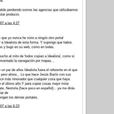
os.
lido perdiendo somos las agencias que utilizábamos
tar producto.
07 a las 4:27
 que yo nunca he visto a ningún otro portal
ar a Idealista de esta forma. Y supongo que habrá
los y bugs en su web, como en todas.
mucho al mito de 'todos copian a Idealista', como si
 inventado la navegación por mapas...
un par de años Idealista fuera el referente en el que
a, pero ahora... Lo que hace Jesús Barrio con sus
e más innovador que cualquier cosa que haya
n el último año.Y para copiar cosas mejor mirar
tate, Nestoria (hace poco en español)... ya me dirás
iar de
tengan los demás portales.
07 a las 6:23