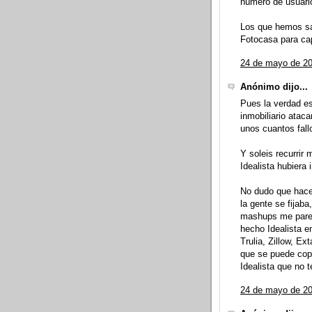
número de usuari
Los que hemos sa
Fotocasa para cap
24 de mayo de 20
Anónimo dijo...
Pues la verdad es
inmobiliario atac
unos cuantos fal
Y soleis recurrir 
Idealista hubiera
No dudo que hace 
la gente se fijab
mashups me parec
hecho Idealista e
Trulia, Zillow, Ex
que se puede cop
Idealista que no 
24 de mayo de 20