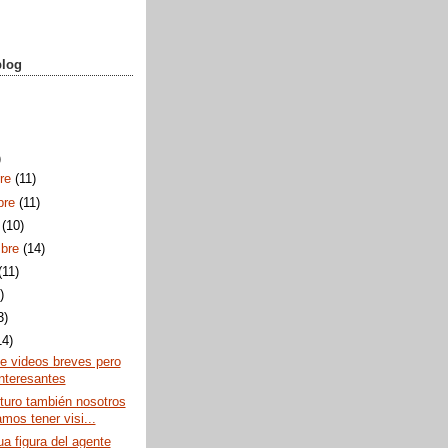
blog
)
bre
(11)
bre
(11)
e
(10)
mbre
(14)
(11)
)
3)
14)
e videos breves pero
nteresantes
turo también nosotros
mos tener visi...
ua figura del agente