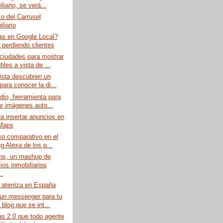
liario, se verá...
o del Carrusel
liario
as en Google Local?
 perdiendo clientes
ciudades para mostrar
les a vista de ...
ista descubren un
para conocer la di...
io, herramienta para
ar imágenes auto...
a insertar anuncios en
Maps
o comparativo en el
g Alexa de los p...
s, un mashup de
ios inmobiliarios
.
 aterriza en España
 un messenger para tu
blog que se int...
s 2.0 que todo agente