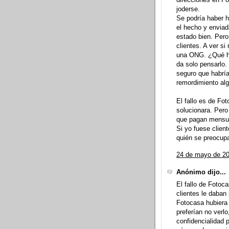
joderse.
Se podría haber 
el hecho y envia
estado bien. Pero
clientes. A ver s
una ONG. ¿Qué ha
da solo pensarlo.
seguro que habría
remordimiento al
El fallo es de Fo
solucionara. Pero
que pagan mensua
Si yo fuese clien
quién se preocupa
24 de mayo de 20
Anónimo dijo...
El fallo de Fotoc
clientes le daban
Fotocasa hubiera 
preferían no verlo
confidencialidad 