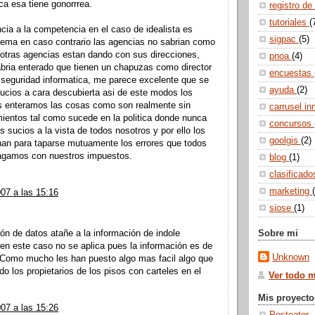
hica esa tiene gonorrrea.
registro de
tutoriales
(
ncia a la competencia en el caso de idealista es
sigpac
(5)
tema en caso contrario las agencias no sabrian como
y otras agencias estan dando con sus direcciones,
pnoa
(4)
bria enterado que tienen un chapuzas como director
encuestas
 seguridad informatica, me parece excelente que se
ayuda
(2)
sucios a cara descubierta asi de este modos los
 enteramos las cosas como son realmente sin
carrusel in
entos tal como sucede en la politica donde nunca
concursos
s sucios a la vista de todos nosotros y por ello los
goolgis
(2)
han para taparse mutuamente los errores que todos
agamos con nuestros impuestos.
blog
(1)
clasificad
marketing
07 a las 15:16
siose
(1)
Sobre mi
ión de datos atañe a la información de indole
 en este caso no se aplica pues la información es de
Unknown
. Como mucho les han puesto algo mas facil algo que
o los propietarios de los pisos con carteles en el
Ver todo mi
Mis proyecto
07 a las 15:26