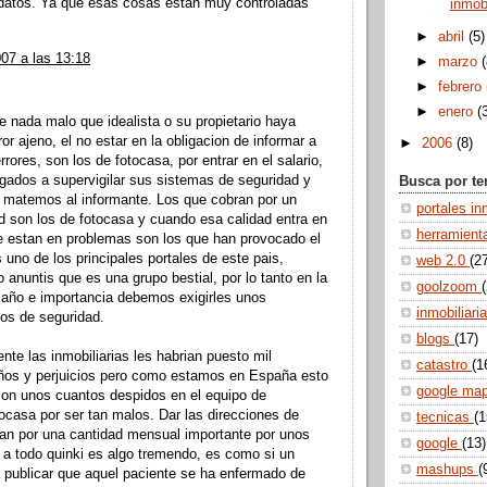
 datos. Ya que esas cosas están muy controladas
inmobi
►
abril
(5)
07 a las 13:18
►
marzo
►
febrero
►
enero
(
 nada malo que idealista o su propietario haya
or ajeno, el no estar en la obligacion de informar a
►
2006
(8)
rores, son los de fotocasa, por entrar en el salario,
igados a supervigilar sus sistemas de seguridad y
Busca por t
 matemos al informante. Los que cobran por un
portales in
ad son los de fotocasa y cuando esa calidad entra en
herramien
e estan en problemas son los que han provocado el
 uno de los principales portales de este pais,
web 2.0
(2
 anuntis que es una grupo bestial, por lo tanto en la
goolzoom
año e importancia debemos exigirles unos
inmobiliari
os de seguridad.
blogs
(17)
e las inmobiliarias les habrian puesto mil
catastro
(1
os y perjuicios pero como estamos en España esto
google ma
con unos cuantos despidos en el equipo de
tocasa por ser tan malos. Dar las direcciones de
tecnicas
(1
an por una cantidad mensual importante por unos
google
(13)
a todo quinki es algo tremendo, es como si un
mashups
(
 publicar que aquel paciente se ha enfermado de