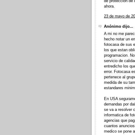
de protección de
ahora.
23 de mayo de 20
Anónimo dijo...
A mi no me parece
hecho notar un err
fotocasa de sus er
los que estan obl
programacion. No
servicio de calid
entredicho los qu
error. Fotocasa es
pertenece al grupo
medida de su tam
estandares minim
En USA segurament
demandas por dañ
se va a resolver 
informatica de fo
agencias que pag
cuantos anuncios 
medico se pone a