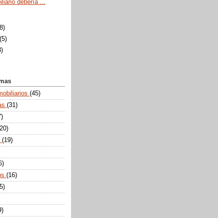
liario debería ...
(8)
(5)
3)
emas
mobiliarios
(45)
tas
(31)
7)
(20)
a
(19)
6)
ps
(16)
5)
9)