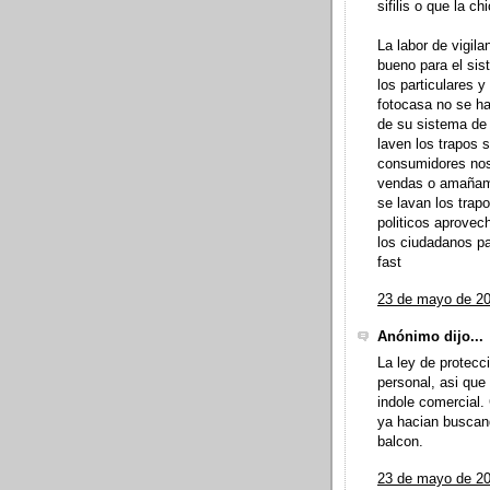
sifilis o que la c
La labor de vigila
bueno para el sis
los particulares 
fotocasa no se ha
de su sistema de
laven los trapos 
consumidores nos
vendas o amañami
se lavan los trapo
politicos aprovec
los ciudadanos p
fast
23 de mayo de 20
Anónimo dijo...
La ley de protecc
personal, asi que
indole comercial
ya hacian buscand
balcon.
23 de mayo de 20