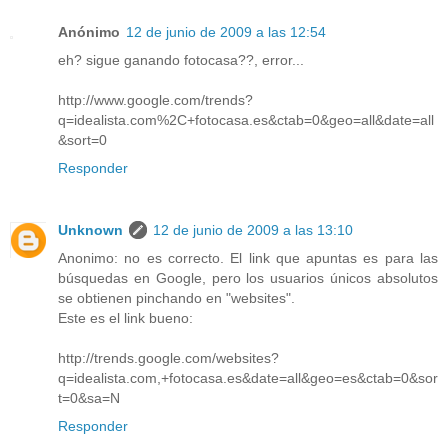
Anónimo
12 de junio de 2009 a las 12:54
eh? sigue ganando fotocasa??, error...
http://www.google.com/trends?
q=idealista.com%2C+fotocasa.es&ctab=0&geo=all&date=all
&sort=0
Responder
Unknown
12 de junio de 2009 a las 13:10
Anonimo: no es correcto. El link que apuntas es para las
búsquedas en Google, pero los usuarios únicos absolutos
se obtienen pinchando en "websites".
Este es el link bueno:
http://trends.google.com/websites?
q=idealista.com,+fotocasa.es&date=all&geo=es&ctab=0&sor
t=0&sa=N
Responder