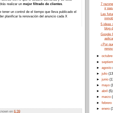
7 razone
rás realizar un
mejor filtrado de clientes
.
ir pas
tener un control de el tiempo que lleva publicado el
Las futu
der planificar la renovación del anuncio cada X
inmobi
5 ideas 
blog d
Google 
aplica
¿Por qué
renov
►
octubr
►
septie
►
agosto
►
julio
(13
►
junio
(1
►
mayo
(
►
abril
(5)
►
marzo
►
febrero
►
enero
(
known
en
6:39