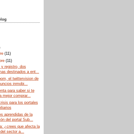
blog
)
bre
(11)
bre
(11)
 y registro, dos
mas destinados a ent...
m, el twittervision de
nuncios inmobi...
nta para saber si te
a mejor comprar...
risis para los portales
liarios
s aprendidas de la
ón del portal Sub...
: ¿crees que afecta la
 del sector a...