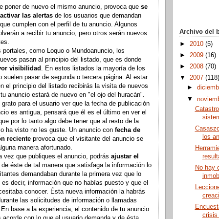
e poner de nuevo el mismo anuncio, provoca que
se
activar las alertas
de los usuarios que demandan
que cumplen con el perfil de tu anuncio. Algunos
Archivo del 
olverán a recibir tu anuncio, pero otros serán nuevos
es.
►
2010
(5)
s portales, como
Loquo
o
Mundoanuncio
, los
►
2009
(16)
uevos pasan al principio del listado, que es donde
►
2008
(70)
or visibilidad
. En estos listados la mayoría de los
o suelen pasar de segunda o tercera página. Al estar
▼
2007
(118
 el principio del listado recibirás la visita de nuevos
►
diciem
 tu anuncio estará de nuevo en "el ojo del huracán".
▼
noviem
grato para el usuario ver que la fecha de publicación
Catastro
cio es antigua, pensará que él es el último en ver el
siste
ue por lo tanto algo debe tener que al resto de la
Casaszoo
lo ha visto no les guste. Un anuncio con
fecha de
los a
n reciente
provoca que el visitante del anuncio se
alguna manera afortunado.
Herramie
 vez que publiques el anuncio, podrás
ajustar el
result
de éste de tal manera que satisfaga la información lo
No hay c
sitantes demandaban durante la primera vez que lo
inmobi
, es decir, información que no habías puesto y que el
Leccione
cesitaba conocer. Ésta nueva información la habrás
creaci
urante las solicitudes de información o llamadas
Encuesta
. En base a la experiencia, el contenido de tu anuncio
crisis
 acorde con lo que el usuario demanda y de ésta