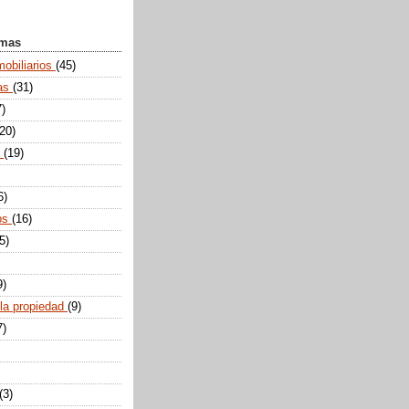
emas
mobiliarios
(45)
tas
(31)
7)
(20)
a
(19)
6)
ps
(16)
5)
9)
 la propiedad
(9)
7)
(3)