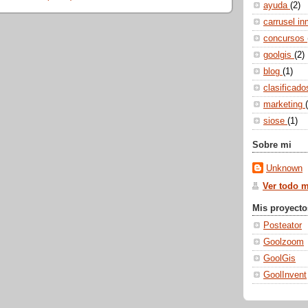
ayuda
(2)
carrusel in
concursos
goolgis
(2)
blog
(1)
clasificad
marketing
siose
(1)
Sobre mi
Unknown
Ver todo mi
Mis proyecto
Posteator
Goolzoom
GoolGis
GoolInvent