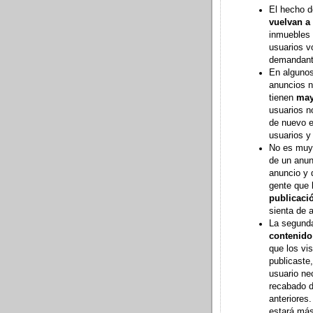
El hecho d
vuelvan a 
inmuebles 
usuarios v
demandant
En alguno
anuncios n
tienen
may
usuarios n
de nuevo en
usuarios y
No es muy 
de un anun
anuncio y q
gente que 
publicació
sienta de 
La segunda
contenido
que los vi
publicaste
usuario ne
recabado d
anteriores
estará más