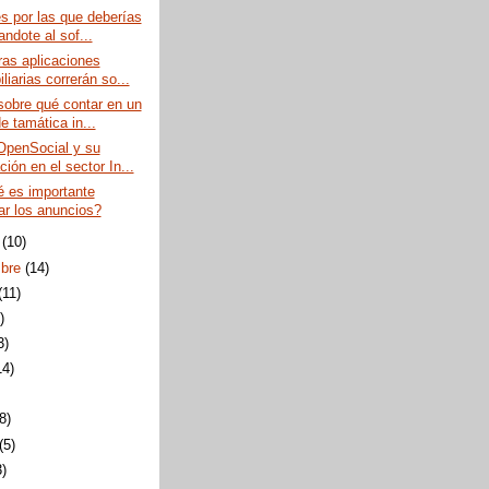
s por las que deberías
andote al sof...
ras aplicaciones
liarias correrán so...
sobre qué contar en un
e tamática in...
OpenSocial y su
ción en el sector In...
 es importante
ar los anuncios?
e
(10)
mbre
(14)
(11)
)
3)
14)
(8)
(5)
3)