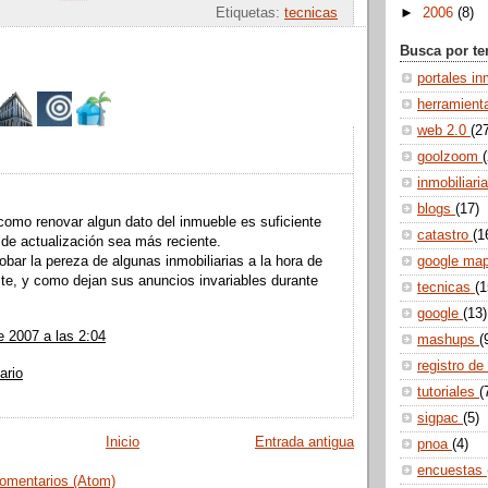
Etiquetas:
tecnicas
►
2006
(8)
Busca por t
portales in
herramien
web 2.0
(2
goolzoom
:
inmobiliari
blogs
(17)
 como renovar algun dato del inmueble es suficiente
catastro
(1
 de actualización sea más reciente.
google ma
bar la pereza de algunas inmobiliarias a la hora de
mite, y como dejan sus anuncios invariables durante
tecnicas
(1
google
(13)
e 2007 a las 2:04
mashups
(
registro de
ario
tutoriales
(
sigpac
(5)
Inicio
Entrada antigua
pnoa
(4)
encuestas
comentarios (Atom)