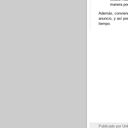
manera pod
Además, conviene 
anuncio, y así po
tiempo.
Publicado por
Un