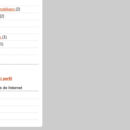
mobiliario
(2)
(2)
os
(1)
(1)
 perfil
s de Internet