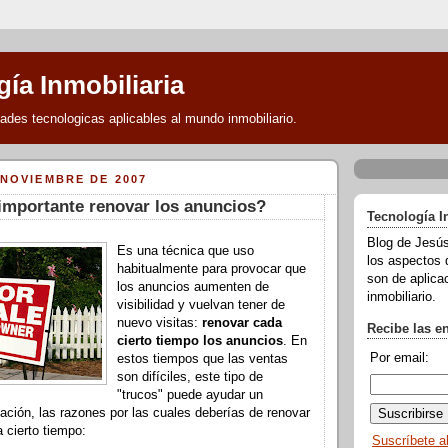
ía Inmobiliaria
des tecnologicas aplicables al mundo inmobiliario.
 NOVIEMBRE DE 2007
importante renovar los anuncios?
Tecnología I
Blog de Jesús
Es una técnica que uso
los aspectos 
habitualmente para provocar que
son de aplicac
los anuncios aumenten de
inmobiliario.
visibilidad y vuelvan tener de
nuevo visitas:
renovar cada
Recibe las e
cierto tiempo los anuncios
. En
Por email:
estos tiempos que las ventas
son difíciles, este tipo de
"trucos" puede ayudar un
uación, las razones por las cuales deberías de renovar
 cierto tiempo:
Suscríbete a