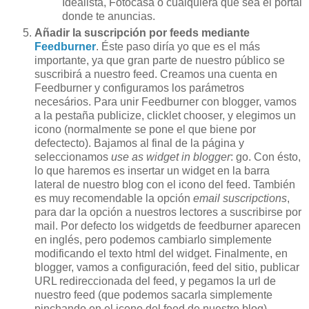
Idealista, Fotocasa o cualquiera que sea el portal
donde te anuncias.
Añadir la suscripción por feeds mediante
Feedburner
. Éste paso diría yo que es el más
importante, ya que gran parte de nuestro público se
suscribirá a nuestro feed. Creamos una cuenta en
Feedburner y configuramos los parámetros
necesários. Para unir Feedburner con blogger, vamos
a la pestaña publicize, clicklet chooser, y elegimos un
icono (normalmente se pone el que biene por
defectecto). Bajamos al final de la página y
seleccionamos
use as widget in blogger
: go. Con ésto,
lo que haremos es insertar un widget en la barra
lateral de nuestro blog con el icono del feed. También
es muy recomendable la opción
email suscripctions
,
para dar la opción a nuestros lectores a suscribirse por
mail. Por defecto los widgetds de feedburner aparecen
en inglés, pero podemos cambiarlo simplemente
modificando el texto html del widget. Finalmente, en
blogger, vamos a configuración, feed del sitio, publicar
URL redireccionada del feed, y pegamos la url de
nuestro feed (que podemos sacarla simplemente
pinchando en el icono del feed de nuestro blog).