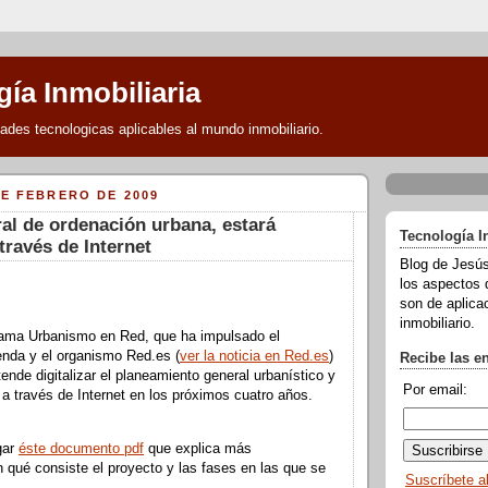
ía Inmobiliaria
des tecnologicas aplicables al mundo inmobiliario.
DE FEBRERO DE 2009
ral de ordenación urbana, estará
Tecnología I
través de Internet
Blog de Jesús
los aspectos 
son de aplicac
inmobiliario.
grama Urbanismo en Red, que ha impulsado el
ienda y el organismo Red.es (
ver la noticia en Red.es
)
Recibe las e
ende digitalizar el planeamiento general urbanístico y
Por email:
 a través de Internet en los próximos cuatro años.
gar
éste documento pdf
que explica más
 qué consiste el proyecto y las fases en las que se
Suscríbete a