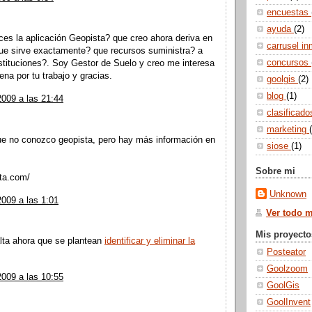
encuestas
ayuda
(2)
es la aplicación Geopista? que creo ahora deriva en
carrusel in
que sirve exactamente? que recursos suministra? a
concursos
nstituciones?. Soy Gestor de Suelo y creo me interesa
a por tu trabajo y gracias.
goolgis
(2)
blog
(1)
2009 a las 21:44
clasificad
marketing
ue no conozco geopista, pero hay más información en
siose
(1)
Sobre mi
sta.com/
Unknown
2009 a las 1:01
Ver todo mi
Mis proyecto
lta ahora que se plantean
identificar y eliminar la
Posteator
Goolzoom
2009 a las 10:55
GoolGis
GoolInvent