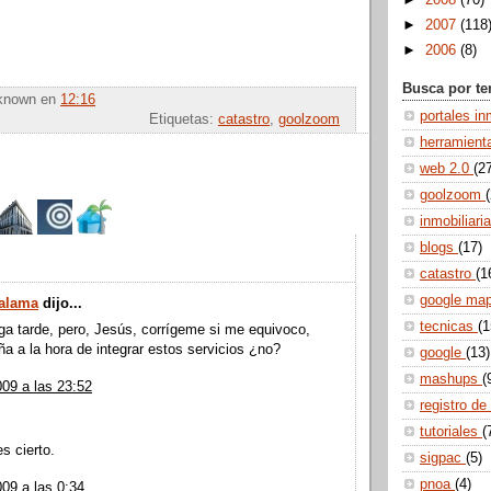
►
2008
(70)
►
2007
(118
►
2006
(8)
Busca por t
known
en
12:16
portales in
Etiquetas:
catastro
,
goolzoom
herramien
web 2.0
(2
goolzoom
inmobiliari
blogs
(17)
:
catastro
(1
google ma
Zalama
dijo...
tecnicas
(1
ga tarde, pero, Jesús, corrígeme si me equivoco,
a a la hora de integrar estos servicios ¿no?
google
(13)
mashups
(
009 a las 23:52
registro de
tutoriales
(
s cierto.
sigpac
(5)
pnoa
(4)
009 a las 0:34