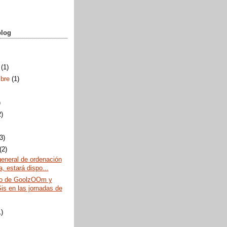
blog
e
(1)
mbre
(1)
)
2)
(3)
(2)
general de ordenación
, estará dispo...
o de GoolzOOm y
is en las jornadas de
1)