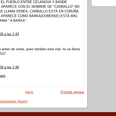
 EL PUEBLO ENTRE CELANOVA Y BANDE
 APARECE CON EL NOMBRE DE "CARBALLO" NO
 SE LLAMA VEREA, CARBALLO ESTÁ EN CORUÑA.
E APARECE COMO BARKA(OURENSE) ESTÁ MAL
AMA " A BARXA".
09 a las 2:43
á antes de verea, pues tambien esta mal, no se llama
OSO".
09 a las 2:48
ario
Inicio
Entrada antigua
comentarios (Atom)