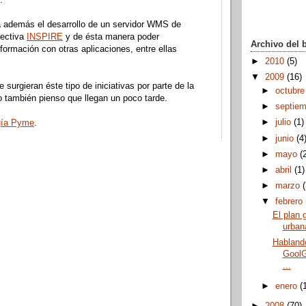
.
a además el desarrollo de un servidor WMS de
rectiva
INSPIRE
y de ésta manera poder
Archivo del 
nformación con otras aplicaciones, entre ellas
►
2010
(5)
▼
2009
(16)
 surgieran éste tipo de iniciativas por parte de la
►
octubr
o también pienso que llegan un poco tarde.
►
septie
►
julio
(1)
gía Pyme
.
►
junio
(4
►
mayo
(
►
abril
(1)
►
marzo
▼
febrero
El plan 
urbana
Habland
GoolG
...
►
enero
(