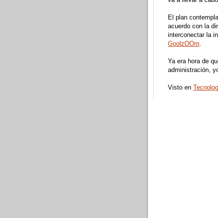
va a llevar a cabo
El plan contempl
acuerdo con la di
interconectar la i
GoolzOOm
.
Ya era hora de que
administración, y
Visto en
Tecnolo