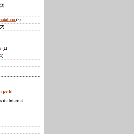
(3)
mobiliario
(2)
(2)
os
(1)
(1)
 perfil
s de Internet