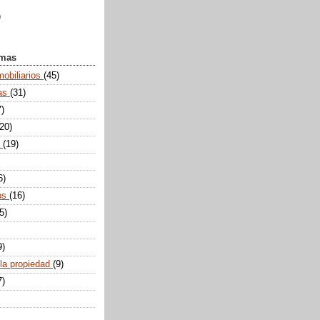
)
emas
mobiliarios
(45)
tas
(31)
7)
(20)
a
(19)
6)
ps
(16)
5)
9)
 la propiedad
(9)
7)