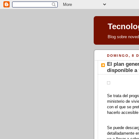
Tecnolog
Blog sobre noveda
DOMINGO, 8 
El plan gene
disponible a 
Se trata del pro
ministerio de viv
con el que se pret
hacerlo accesible
Se puede descar
detalladamente en