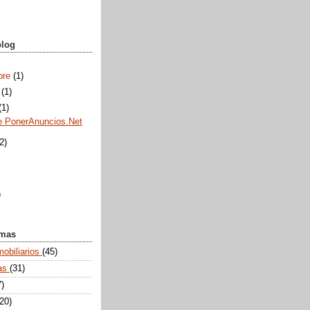
blog
bre
(1)
e
(1)
(1)
de PonerAnuncios.Net
(2)
)
emas
mobiliarios
(45)
tas
(31)
7)
(20)