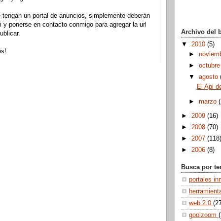
e tengan un portal de anuncios, simplemente deberán
i
y ponerse en contacto conmigo para agregar la
url
Archivo del 
blicar.
▼
2010
(5)
es!
►
noviem
►
octubr
▼
agosto
El Api 
►
marzo
►
2009
(16)
►
2008
(70)
►
2007
(118
►
2006
(8)
Busca por t
portales in
herramien
web 2.0
(2
goolzoom