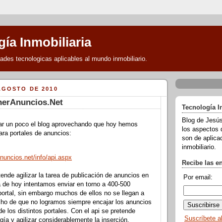
ía Inmobiliaria
des tecnologicas aplicables al mundo inmobiliario.
AGOSTO DE 2010
nerAnuncios.Net
Tecnología I
Blog de Jesús
r un poco el blog aprovechando que hoy hemos
los aspectos 
ra portales de anuncios:
son de aplicac
inmobiliario.
nuncios.net/info/api.aspx
Recibe las e
tende agilizar la tarea de publicación de anuncios en
Por email:
ía de hoy intentamos enviar en torno a 400-500
ortal, sin embargo muchos de ellos no se llegan a
echo de que no logramos siempre encajar los anuncios
de los distintos portales. Con el
api
se pretende
Suscríbete a
gía y agilizar
considerablemente
la inserción.