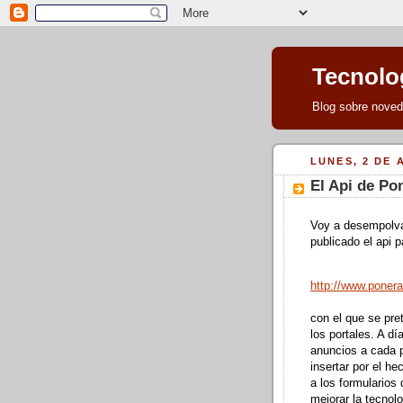
Tecnolog
Blog sobre noveda
LUNES, 2 DE 
El Api de Po
Voy a desempolva
publicado el
api
pa
http://www.ponera
con el que se pre
los portales. A d
anuncios a cada p
insertar por el h
a los formularios 
mejorar la tecnolo