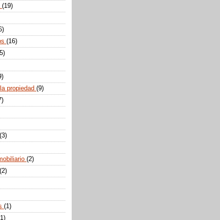
a
(19)
6)
ps
(16)
5)
9)
 la propiedad
(9)
7)
(3)
mobiliario
(2)
(2)
os
(1)
(1)