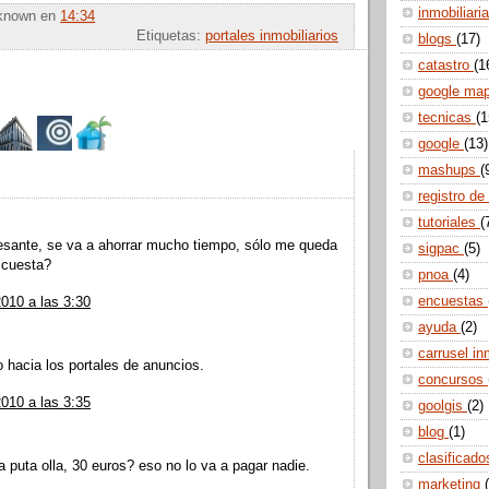
inmobiliari
known
en
14:34
Etiquetas:
portales inmobiliarios
blogs
(17)
catastro
(1
google ma
tecnicas
(1
google
(13)
mashups
(
:
registro de
tutoriales
(
esante, se va a ahorrar mucho tiempo, sólo me queda
sigpac
(5)
 cuesta?
pnoa
(4)
encuestas
010 a las 3:30
ayuda
(2)
carrusel in
o hacia los portales de anuncios.
concursos
010 a las 3:35
goolgis
(2)
blog
(1)
clasificad
la puta olla, 30 euros? eso no lo va a pagar nadie.
marketing