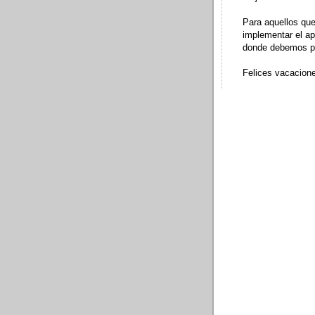
Para aquellos qu
implementar el
ap
donde debemos pu
Felices vacacion