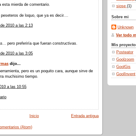
a esta mierda de comentario.
siose
(1)
 peseteros de loquo, que ya es decir....
Sobre mi
de 2010 a las 2:13
Unknown
Ver todo mi
s... pero preferiría que fueran constructivas.
Mis proyecto
Posteator
de 2010 a las 3:05
Goolzoom
ormas
dijo...
GoolGis
herramienta, pero es un poquito cara, aunque sirve de
GoolInvent
rra muchisimo tiempo.
010 a las 10:55
ario
Inicio
Entrada antigua
comentarios (Atom)